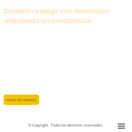
Duración a elegir con devolución
anticipada sin penalización
Seguro a todo riesgo con Franquicia de 300 euros.
Devolución fuera de horario de oficina si es necesario.
Coches nuevos o seminuevo
Posibilidad de km ilimitados.
motor de reservas
© Copyright. Todos los derechos reservados.